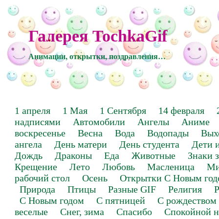
Галерея TochkaGif
Анимации, открытки, поздравления…
1 апреля
1 Мая
1 Сентября
14 февраля
надписями
Автомобили
Ангелы
Аниме
воскресенье
Весна
Вода
Водопады
Вых
ангела
День матери
День студента
Дети 
Дождь
Драконы
Еда
Животные
Знаки 
Крещение
Лето
Любовь
Масленица
Ми
рабочий стол
Осень
Открытки С Новым год
Природа
Птицы
Разные GIF
Религия
Р
С Новым годом
С пятницей
С рождеством
веселые
Снег, зима
Спасибо
Спокойной н