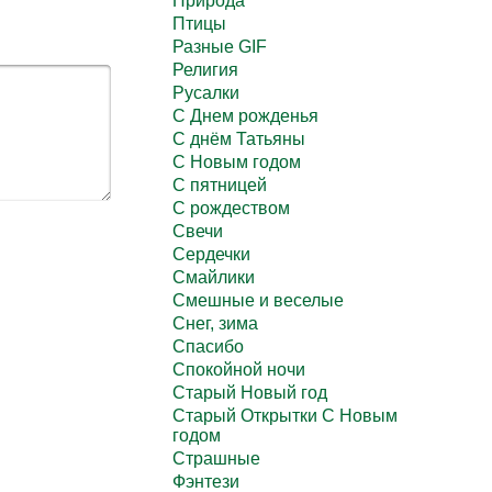
Природа
Птицы
Разные GIF
Религия
Русалки
С Днем рожденья
С днём Татьяны
С Новым годом
С пятницей
С рождеством
Свечи
Сердечки
Смайлики
Смешные и веселые
Снег, зима
Спасибо
Спокойной ночи
Старый Новый год
Старый Открытки С Новым
годом
Страшные
Фэнтези