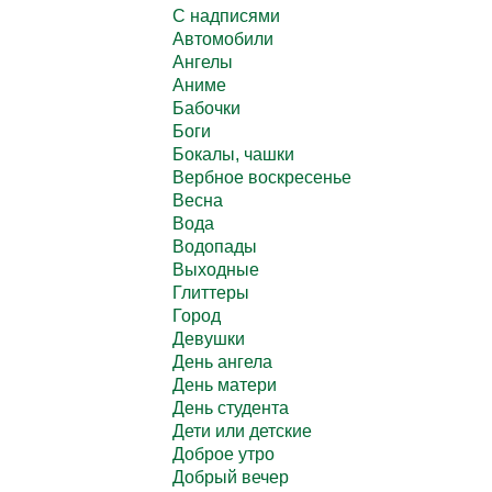
C надписями
Автомобили
Ангелы
Аниме
Бабочки
Боги
Бокалы, чашки
Вербное воскресенье
Весна
Вода
Водопады
Выходные
Глиттеры
Город
Девушки
День ангела
День матери
День студента
Дети или детские
Доброе утро
Добрый вечер