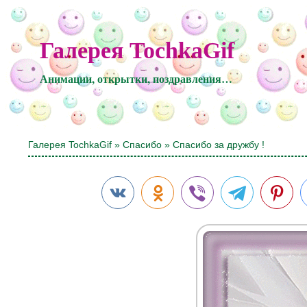
Галерея TochkaGif
Анимации, открытки, поздравления…
Галерея TochkaGif
»
Спасибо
» Спасибо за дружбу !