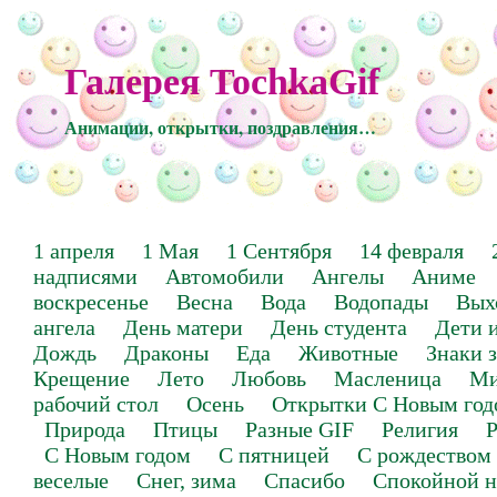
Галерея TochkaGif
Анимации, открытки, поздравления…
1 апреля
1 Мая
1 Сентября
14 февраля
надписями
Автомобили
Ангелы
Аниме
воскресенье
Весна
Вода
Водопады
Вых
ангела
День матери
День студента
Дети 
Дождь
Драконы
Еда
Животные
Знаки 
Крещение
Лето
Любовь
Масленица
Ми
рабочий стол
Осень
Открытки С Новым год
Природа
Птицы
Разные GIF
Религия
Р
С Новым годом
С пятницей
С рождеством
веселые
Снег, зима
Спасибо
Спокойной н