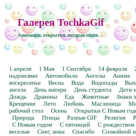
Галерея TochkaGif
Анимации, открытки, поздравления…
1 апреля
1 Мая
1 Сентября
14 февраля
надписями
Автомобили
Ангелы
Аниме
воскресенье
Весна
Вода
Водопады
Вых
ангела
День матери
День студента
Дети 
Дождь
Драконы
Еда
Животные
Знаки 
Крещение
Лето
Любовь
Масленица
Ми
рабочий стол
Осень
Открытки С Новым год
Природа
Птицы
Разные GIF
Религия
Р
С Новым годом
С пятницей
С рождеством
веселые
Снег, зима
Спасибо
Спокойной н