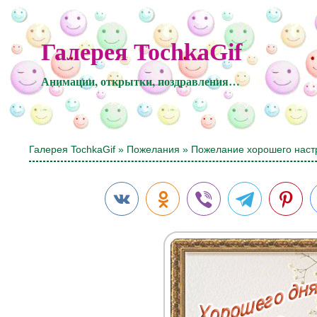
Галерея TochkaGif
Анимации, открытки, поздравления…
Галерея TochkaGif
»
Пожелания
» Пожелание хорошего наст