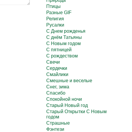
Природа
Птицы
Разные GIF
Религия
Русалки
С Днем рожденья
С днём Татьяны
С Новым годом
С пятницей
С рождеством
Свечи
Сердечки
Смайлики
Смешные и веселые
Снег, зима
Спасибо
Спокойной ночи
Старый Новый год
Старый Открытки С Новым
годом
Страшные
Фэнтези