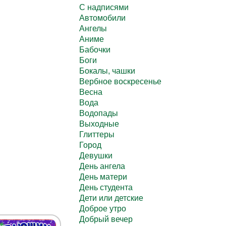
C надписями
Автомобили
Ангелы
Аниме
Бабочки
Боги
Бокалы, чашки
Вербное воскресенье
Весна
Вода
Водопады
Выходные
Глиттеры
Город
Девушки
День ангела
День матери
День студента
Дети или детские
Доброе утро
Добрый вечер