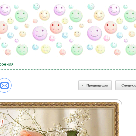
роения
Предыдущая
Следую