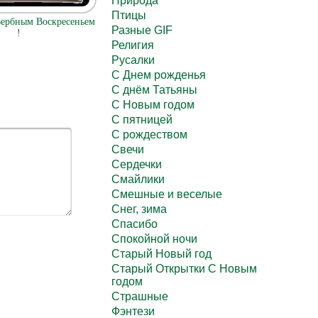
Природа
Птицы
Вербным Воскресеньем
Разные GIF
!
Религия
Русалки
С Днем рожденья
С днём Татьяны
С Новым годом
С пятницей
С рождеством
Свечи
Сердечки
Смайлики
Смешные и веселые
Снег, зима
Спасибо
Спокойной ночи
Старый Новый год
Старый Открытки С Новым
годом
Страшные
Фэнтези