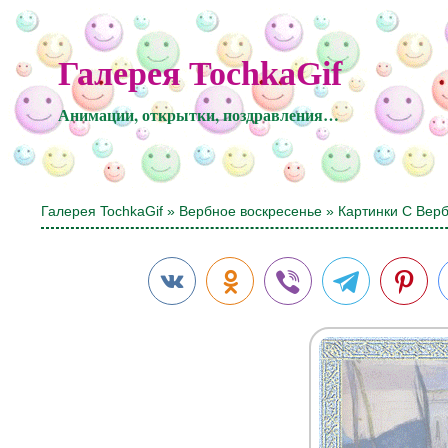
Галерея TochkaGif
Анимации, открытки, поздравления…
Галерея TochkaGif
»
Вербное воскресенье
» Картинки С Вер