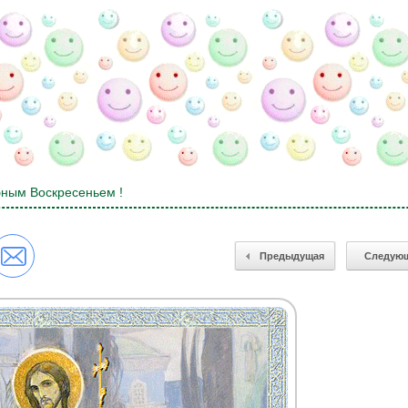
бным Воскресеньем !
Предыдущая
Следую