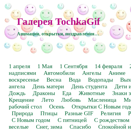
Галерея TochkaGif
Анимации, открытки, поздравления…
1 апреля
1 Мая
1 Сентября
14 февраля
надписями
Автомобили
Ангелы
Аниме
воскресенье
Весна
Вода
Водопады
Вых
ангела
День матери
День студента
Дети 
Дождь
Драконы
Еда
Животные
Знаки 
Крещение
Лето
Любовь
Масленица
Ми
рабочий стол
Осень
Открытки С Новым год
Природа
Птицы
Разные GIF
Религия
Р
С Новым годом
С пятницей
С рождеством
веселые
Снег, зима
Спасибо
Спокойной н