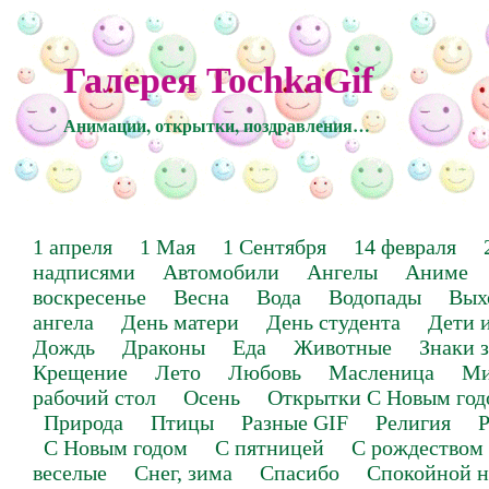
Галерея TochkaGif
Анимации, открытки, поздравления…
1 апреля
1 Мая
1 Сентября
14 февраля
надписями
Автомобили
Ангелы
Аниме
воскресенье
Весна
Вода
Водопады
Вых
ангела
День матери
День студента
Дети 
Дождь
Драконы
Еда
Животные
Знаки 
Крещение
Лето
Любовь
Масленица
Ми
рабочий стол
Осень
Открытки С Новым год
Природа
Птицы
Разные GIF
Религия
Р
С Новым годом
С пятницей
С рождеством
веселые
Снег, зима
Спасибо
Спокойной н