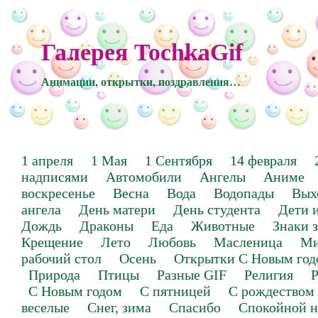
Галерея TochkaGif
Анимации, открытки, поздравления…
1 апреля
1 Мая
1 Сентября
14 февраля
надписями
Автомобили
Ангелы
Аниме
воскресенье
Весна
Вода
Водопады
Вых
ангела
День матери
День студента
Дети 
Дождь
Драконы
Еда
Животные
Знаки 
Крещение
Лето
Любовь
Масленица
Ми
рабочий стол
Осень
Открытки С Новым год
Природа
Птицы
Разные GIF
Религия
Р
С Новым годом
С пятницей
С рождеством
веселые
Снег, зима
Спасибо
Спокойной н