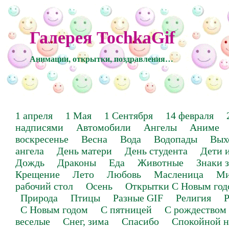
Галерея TochkaGif
Анимации, открытки, поздравления…
1 апреля
1 Мая
1 Сентября
14 февраля
надписями
Автомобили
Ангелы
Аниме
воскресенье
Весна
Вода
Водопады
Вых
ангела
День матери
День студента
Дети 
Дождь
Драконы
Еда
Животные
Знаки 
Крещение
Лето
Любовь
Масленица
Ми
рабочий стол
Осень
Открытки С Новым год
Природа
Птицы
Разные GIF
Религия
Р
С Новым годом
С пятницей
С рождеством
веселые
Снег, зима
Спасибо
Спокойной н