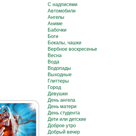
C надписями
Автомобили
Ангелы
Аниме
Бабочки
Боги
Бокалы, чашки
Вербное воскресенье
Весна
Вода
Водопады
Выходные
Глиттеры
Город
Девушки
День ангела
День матери
День студента
Дети или детские
Доброе утро
Добрый вечер