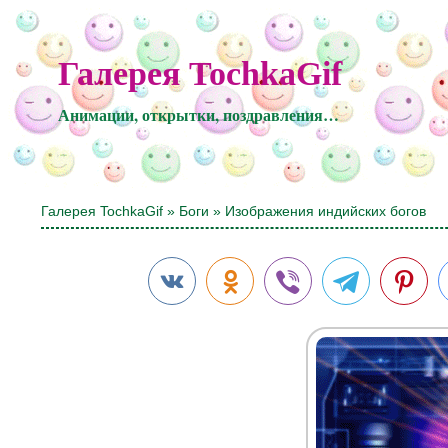
Галерея TochkaGif
Анимации, открытки, поздравления…
Галерея TochkaGif
»
Боги
» Изображения индийских богов