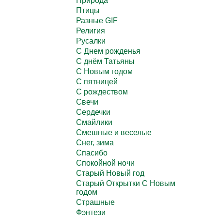
Природа
Птицы
Разные GIF
Религия
Русалки
С Днем рожденья
С днём Татьяны
С Новым годом
С пятницей
С рождеством
Свечи
Сердечки
Смайлики
Смешные и веселые
Снег, зима
Спасибо
Спокойной ночи
Старый Новый год
Старый Открытки С Новым
годом
Страшные
Фэнтези