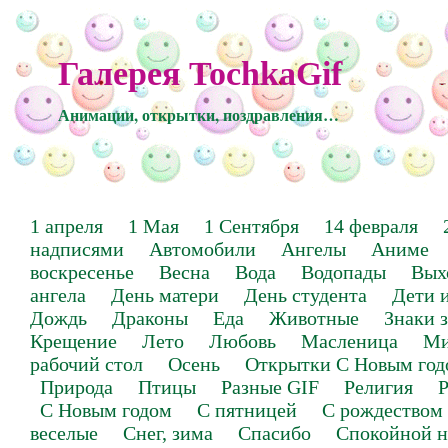
Галерея TochkaGif
Анимации, открытки, поздравления…
1 апреля
1 Мая
1 Сентября
14 февраля
надписями
Автомобили
Ангелы
Аниме
воскресенье
Весна
Вода
Водопады
Вых
ангела
День матери
День студента
Дети 
Дождь
Драконы
Еда
Животные
Знаки 
Крещение
Лето
Любовь
Масленица
Ми
рабочий стол
Осень
Открытки С Новым год
Природа
Птицы
Разные GIF
Религия
Р
С Новым годом
С пятницей
С рождеством
веселые
Снег, зима
Спасибо
Спокойной н