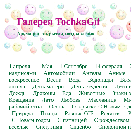
Галерея TochkaGif
Анимации, открытки, поздравления…
1 апреля
1 Мая
1 Сентября
14 февраля
надписями
Автомобили
Ангелы
Аниме
воскресенье
Весна
Вода
Водопады
Вых
ангела
День матери
День студента
Дети 
Дождь
Драконы
Еда
Животные
Знаки 
Крещение
Лето
Любовь
Масленица
Ми
рабочий стол
Осень
Открытки С Новым год
Природа
Птицы
Разные GIF
Религия
Р
С Новым годом
С пятницей
С рождеством
веселые
Снег, зима
Спасибо
Спокойной н