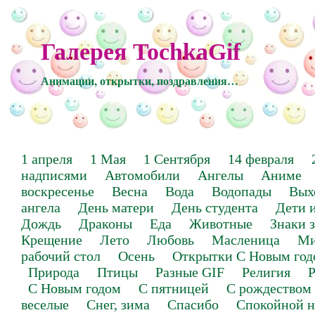
Галерея TochkaGif
Анимации, открытки, поздравления…
1 апреля
1 Мая
1 Сентября
14 февраля
надписями
Автомобили
Ангелы
Аниме
воскресенье
Весна
Вода
Водопады
Вых
ангела
День матери
День студента
Дети 
Дождь
Драконы
Еда
Животные
Знаки 
Крещение
Лето
Любовь
Масленица
Ми
рабочий стол
Осень
Открытки С Новым год
Природа
Птицы
Разные GIF
Религия
Р
С Новым годом
С пятницей
С рождеством
веселые
Снег, зима
Спасибо
Спокойной н