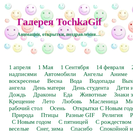
Галерея TochkaGif
Анимации, открытки, поздравления…
1 апреля
1 Мая
1 Сентября
14 февраля
надписями
Автомобили
Ангелы
Аниме
воскресенье
Весна
Вода
Водопады
Вых
ангела
День матери
День студента
Дети 
Дождь
Драконы
Еда
Животные
Знаки 
Крещение
Лето
Любовь
Масленица
Ми
рабочий стол
Осень
Открытки С Новым год
Природа
Птицы
Разные GIF
Религия
Р
С Новым годом
С пятницей
С рождеством
веселые
Снег, зима
Спасибо
Спокойной н