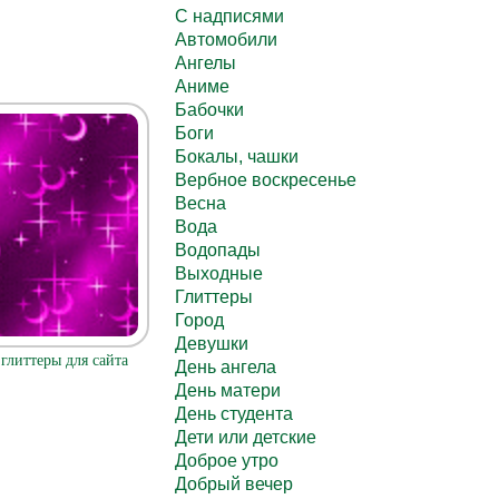
C надписями
Автомобили
Ангелы
Аниме
Бабочки
Боги
Бокалы, чашки
Вербное воскресенье
Весна
Вода
Водопады
Выходные
Глиттеры
Город
Девушки
глиттеры для сайта
День ангела
День матери
День студента
Дети или детские
Доброе утро
Добрый вечер