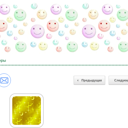
еры
Предыдущая
Следую