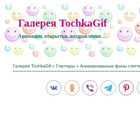
Галерея TochkaGif
Анимации, открытки, поздравления…
Галерея TochkaGif
»
Глиттеры
» Анимированные фоны глитт