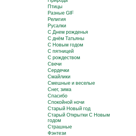
Природа
Птицы
Разные GIF
Религия
Русалки
С Днем рожденья
С днём Татьяны
С Новым годом
С пятницей
С рождеством
Свечи
Сердечки
Смайлики
Смешные и веселые
Снег, зима
Спасибо
Спокойной ночи
Старый Новый год
Старый Открытки С Новым
годом
Страшные
Фэнтези