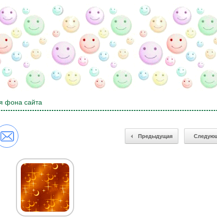
я фона сайта
Предыдущая
Следую