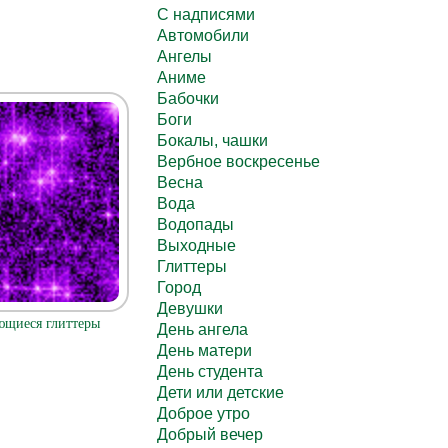
C надписями
Автомобили
Ангелы
Аниме
Бабочки
Боги
Бокалы, чашки
Вербное воскресенье
Весна
Вода
Водопады
Выходные
Глиттеры
Город
Девушки
ющиеся глиттеры
День ангела
День матери
День студента
Дети или детские
Доброе утро
Добрый вечер