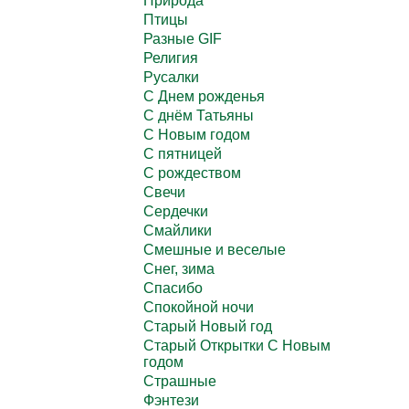
Природа
Птицы
Разные GIF
Религия
Русалки
С Днем рожденья
С днём Татьяны
С Новым годом
С пятницей
С рождеством
Свечи
Сердечки
Смайлики
Смешные и веселые
Снег, зима
Спасибо
Спокойной ночи
Старый Новый год
Старый Открытки С Новым
годом
Страшные
Фэнтези