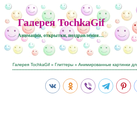
Галерея TochkaGif
Анимации, открытки, поздравления…
Галерея TochkaGif
»
Глиттеры
» Анимированные картинки дл