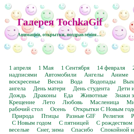
Галерея TochkaGif
Анимации, открытки, поздравления…
1 апреля
1 Мая
1 Сентября
14 февраля
надписями
Автомобили
Ангелы
Аниме
воскресенье
Весна
Вода
Водопады
Вых
ангела
День матери
День студента
Дети 
Дождь
Драконы
Еда
Животные
Знаки 
Крещение
Лето
Любовь
Масленица
Ми
рабочий стол
Осень
Открытки С Новым год
Природа
Птицы
Разные GIF
Религия
Р
С Новым годом
С пятницей
С рождеством
веселые
Снег, зима
Спасибо
Спокойной н