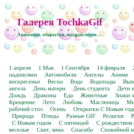
Галерея TochkaGif
Анимации, открытки, поздравления…
1 апреля
1 Мая
1 Сентября
14 февраля
надписями
Автомобили
Ангелы
Аниме
воскресенье
Весна
Вода
Водопады
Вых
ангела
День матери
День студента
Дети 
Дождь
Драконы
Еда
Животные
Знаки 
Крещение
Лето
Любовь
Масленица
Ми
рабочий стол
Осень
Открытки С Новым год
Природа
Птицы
Разные GIF
Религия
Р
С Новым годом
С пятницей
С рождеством
веселые
Снег, зима
Спасибо
Спокойной н