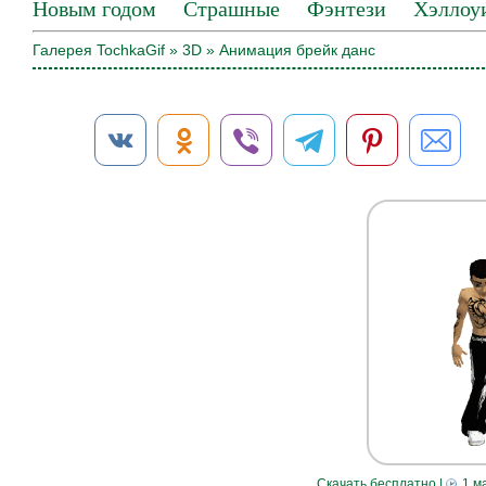
Новым годом
Страшные
Фэнтези
Хэллоу
Галерея TochkaGif
»
3D
» Анимация брейк данс
Скачать бесплатно
|
1 м