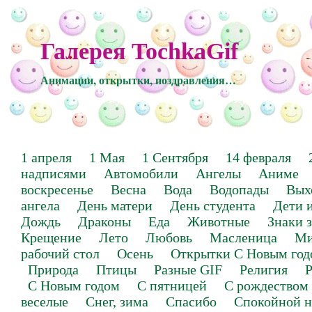
Галерея TochkaGif
Анимации, открытки, поздравления…
1 апреля
1 Мая
1 Сентября
14 февраля
надписями
Автомобили
Ангелы
Аниме
воскресенье
Весна
Вода
Водопады
Вых
ангела
День матери
День студента
Дети 
Дождь
Драконы
Еда
Животные
Знаки 
Крещение
Лето
Любовь
Масленица
Ми
рабочий стол
Осень
Открытки С Новым год
Природа
Птицы
Разные GIF
Религия
Р
С Новым годом
С пятницей
С рождеством
веселые
Снег, зима
Спасибо
Спокойной н