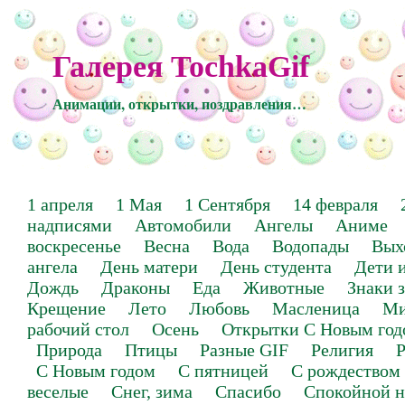
Галерея TochkaGif
Анимации, открытки, поздравления…
1 апреля
1 Мая
1 Сентября
14 февраля
надписями
Автомобили
Ангелы
Аниме
воскресенье
Весна
Вода
Водопады
Вых
ангела
День матери
День студента
Дети 
Дождь
Драконы
Еда
Животные
Знаки 
Крещение
Лето
Любовь
Масленица
Ми
рабочий стол
Осень
Открытки С Новым год
Природа
Птицы
Разные GIF
Религия
Р
С Новым годом
С пятницей
С рождеством
веселые
Снег, зима
Спасибо
Спокойной н