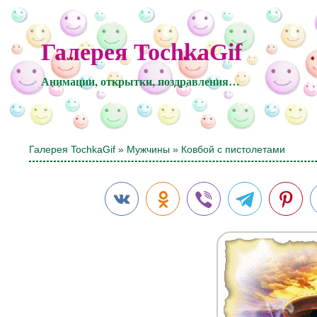
Галерея TochkaGif
Анимации, открытки, поздравления…
Галерея TochkaGif
»
Мужчины
» Ковбой с пистолетами