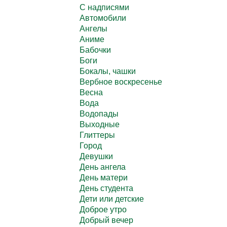
C надписями
Автомобили
Ангелы
Аниме
Бабочки
Боги
Бокалы, чашки
Вербное воскресенье
Весна
Вода
Водопады
Выходные
Глиттеры
Город
Девушки
День ангела
День матери
День студента
Дети или детские
Доброе утро
Добрый вечер