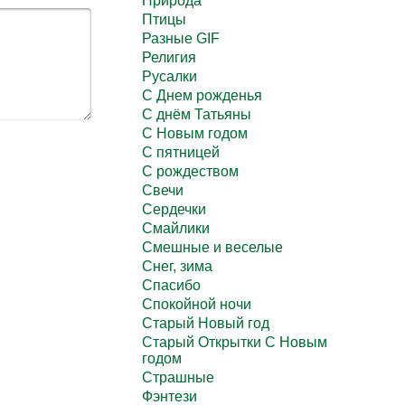
Природа
Птицы
Разные GIF
Религия
Русалки
С Днем рожденья
С днём Татьяны
С Новым годом
С пятницей
С рождеством
Свечи
Сердечки
Смайлики
Смешные и веселые
Снег, зима
Спасибо
Спокойной ночи
Старый Новый год
Старый Открытки С Новым
годом
Страшные
Фэнтези