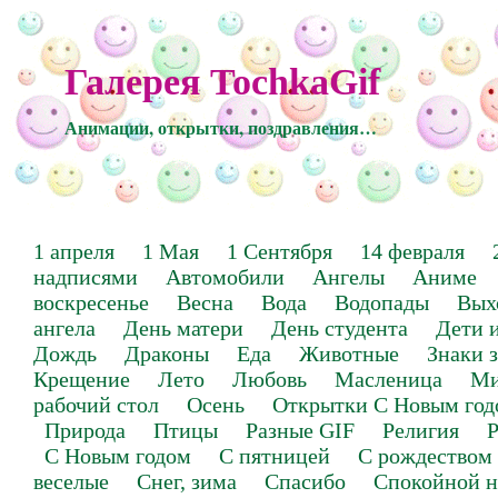
Галерея TochkaGif
Анимации, открытки, поздравления…
1 апреля
1 Мая
1 Сентября
14 февраля
надписями
Автомобили
Ангелы
Аниме
воскресенье
Весна
Вода
Водопады
Вых
ангела
День матери
День студента
Дети 
Дождь
Драконы
Еда
Животные
Знаки 
Крещение
Лето
Любовь
Масленица
Ми
рабочий стол
Осень
Открытки С Новым год
Природа
Птицы
Разные GIF
Религия
Р
С Новым годом
С пятницей
С рождеством
веселые
Снег, зима
Спасибо
Спокойной н