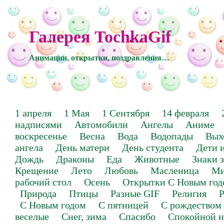
Галерея TochkaGif
Анимации, открытки, поздравления…
1 апреля
1 Мая
1 Сентября
14 февраля
надписями
Автомобили
Ангелы
Аниме
воскресенье
Весна
Вода
Водопады
Вых
ангела
День матери
День студента
Дети 
Дождь
Драконы
Еда
Животные
Знаки 
Крещение
Лето
Любовь
Масленица
Ми
рабочий стол
Осень
Открытки С Новым год
Природа
Птицы
Разные GIF
Религия
Р
С Новым годом
С пятницей
С рождеством
веселые
Снег, зима
Спасибо
Спокойной н