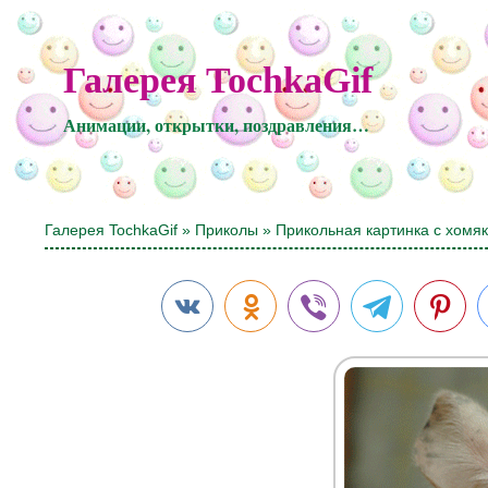
Галерея TochkaGif
Анимации, открытки, поздравления…
Галерея TochkaGif
»
Приколы
» Прикольная картинка с хомя