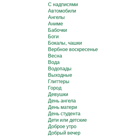
C надписями
Автомобили
Ангелы
Аниме
Бабочки
Боги
Бокалы, чашки
Вербное воскресенье
Весна
Вода
Водопады
Выходные
Глиттеры
Город
Девушки
День ангела
День матери
День студента
Дети или детские
Доброе утро
Добрый вечер