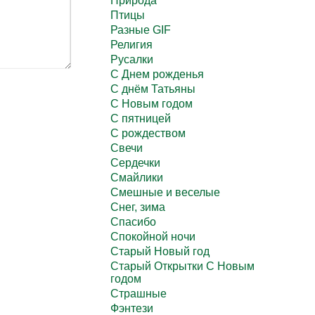
Природа
Птицы
Разные GIF
Религия
Русалки
С Днем рожденья
С днём Татьяны
С Новым годом
С пятницей
С рождеством
Свечи
Сердечки
Смайлики
Смешные и веселые
Снег, зима
Спасибо
Спокойной ночи
Старый Новый год
Старый Открытки С Новым
годом
Страшные
Фэнтези