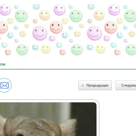
ком
Предыдущая
Следую