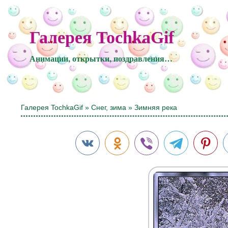
Галерея TochkaGif
Анимации, открытки, поздравления…
Галерея TochkaGif
»
Снег, зима
» Зимняя река