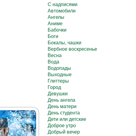
C надписями
Автомобили
Ангелы
Аниме
Бабочки
Боги
Бокалы, чашки
Вербное воскресенье
Весна
Вода
Водопады
Выходные
Глиттеры
Город
Девушки
День ангела
День матери
День студента
Дети или детские
Доброе утро
Добрый вечер