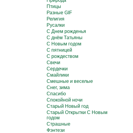
Природа
Птицы
Разные GIF
Религия
Русалки
С Днем рожденья
С днём Татьяны
С Новым годом
С пятницей
С рождеством
Свечи
Сердечки
Смайлики
Смешные и веселые
Снег, зима
Спасибо
Спокойной ночи
Старый Новый год
Старый Открытки С Новым
годом
Страшные
Фэнтези