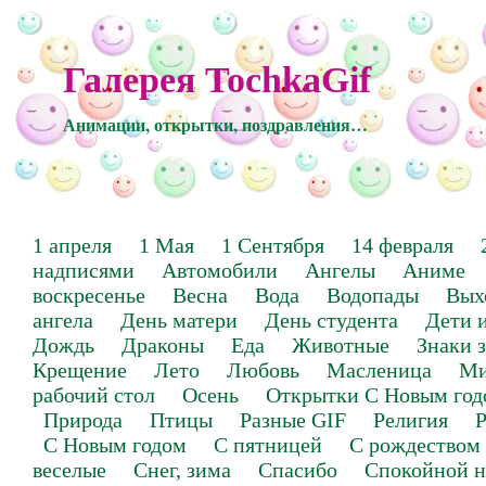
Галерея TochkaGif
Анимации, открытки, поздравления…
1 апреля
1 Мая
1 Сентября
14 февраля
надписями
Автомобили
Ангелы
Аниме
воскресенье
Весна
Вода
Водопады
Вых
ангела
День матери
День студента
Дети 
Дождь
Драконы
Еда
Животные
Знаки 
Крещение
Лето
Любовь
Масленица
Ми
рабочий стол
Осень
Открытки С Новым год
Природа
Птицы
Разные GIF
Религия
Р
С Новым годом
С пятницей
С рождеством
веселые
Снег, зима
Спасибо
Спокойной н