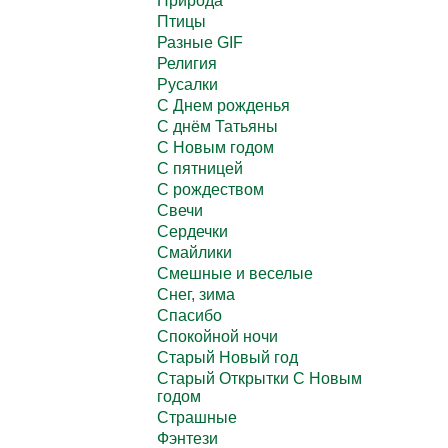
Природа
Птицы
Разные GIF
Религия
Русалки
С Днем рожденья
С днём Татьяны
С Новым годом
С пятницей
С рождеством
Свечи
Сердечки
Смайлики
Смешные и веселые
Снег, зима
Спасибо
Спокойной ночи
Старый Новый год
Старый Открытки С Новым
годом
Страшные
Фэнтези