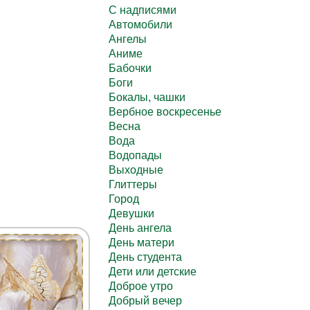
C надписями
Автомобили
Ангелы
Аниме
Бабочки
Боги
Бокалы, чашки
Вербное воскресенье
Весна
Вода
Водопады
Выходные
Глиттеры
Город
Девушки
День ангела
День матери
День студента
Дети или детские
Доброе утро
Добрый вечер