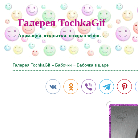
Галерея TochkaGif
Анимации, открытки, поздравления…
Галерея TochkaGif
»
Бабочки
» Бабочка в шаре