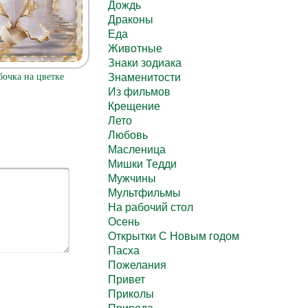
Дождь
Драконы
Еда
Животные
Знаки зодиака
бочка на цветке
Знаменитости
Из фильмов
Крещение
Лето
Любовь
Масленица
Мишки Тедди
Мужчины
Мультфильмы
На рабочий стол
Осень
Открытки С Новым годом
Пасха
Пожелания
Привет
Приколы