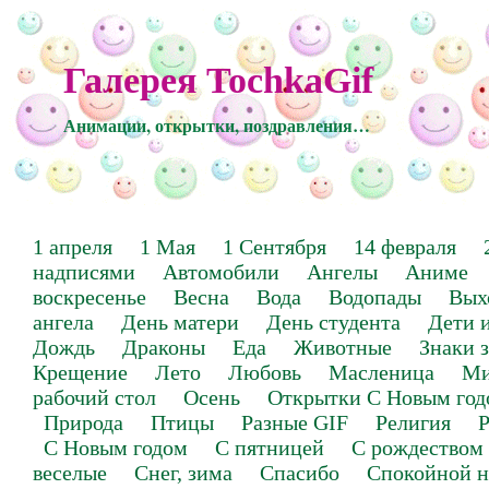
Галерея TochkaGif
Анимации, открытки, поздравления…
1 апреля
1 Мая
1 Сентября
14 февраля
надписями
Автомобили
Ангелы
Аниме
воскресенье
Весна
Вода
Водопады
Вых
ангела
День матери
День студента
Дети 
Дождь
Драконы
Еда
Животные
Знаки 
Крещение
Лето
Любовь
Масленица
Ми
рабочий стол
Осень
Открытки С Новым год
Природа
Птицы
Разные GIF
Религия
Р
С Новым годом
С пятницей
С рождеством
веселые
Снег, зима
Спасибо
Спокойной н