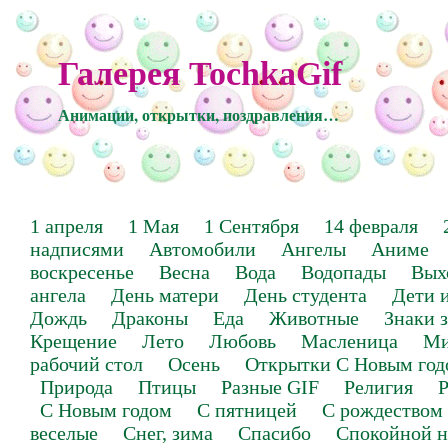
Галерея TochkaGif
Анимации, открытки, поздравления…
1 апреля
1 Мая
1 Сентября
14 февраля
надписями
Автомобили
Ангелы
Аниме
воскресенье
Весна
Вода
Водопады
Вых
ангела
День матери
День студента
Дети 
Дождь
Драконы
Еда
Животные
Знаки 
Крещение
Лето
Любовь
Масленица
Ми
рабочий стол
Осень
Открытки С Новым год
Природа
Птицы
Разные GIF
Религия
Р
С Новым годом
С пятницей
С рождеством
веселые
Снег, зима
Спасибо
Спокойной н