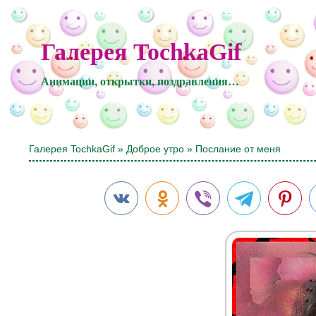
Галерея TochkaGif
Анимации, открытки, поздравления…
Галерея TochkaGif
»
Доброе утро
» Послание от меня