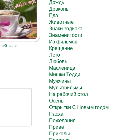
Дождь
Драконы
Еда
Животные
Знаки зодиака
Знаменитости
Из фильмов
пей кофе
Крещение
Лето
Любовь
Масленица
Мишки Тедди
Мужчины
Мультфильмы
На рабочий стол
Осень
Открытки С Новым годом
Пасха
Пожелания
Привет
Приколы