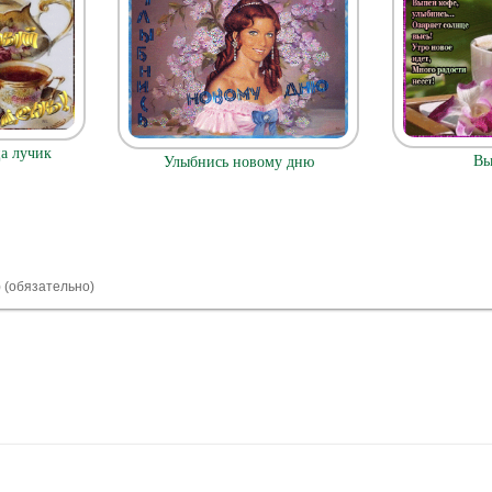
а лучик
Вы
Улыбнись новому дню
) (обязательно)