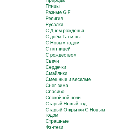
Природа
Птицы
Разные GIF
Религия
Русалки
С Днем рожденья
С днём Татьяны
С Новым годом
С пятницей
С рождеством
Свечи
Сердечки
Смайлики
Смешные и веселые
Снег, зима
Спасибо
Спокойной ночи
Старый Новый год
Старый Открытки С Новым
годом
Страшные
Фэнтези