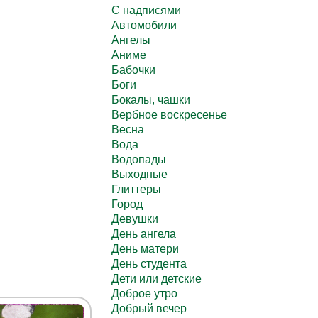
C надписями
Автомобили
Ангелы
Аниме
Бабочки
Боги
Бокалы, чашки
Вербное воскресенье
Весна
Вода
Водопады
Выходные
Глиттеры
Город
Девушки
День ангела
День матери
День студента
Дети или детские
Доброе утро
Добрый вечер