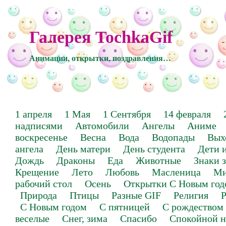
Галерея TochkaGif
Анимации, открытки, поздравления…
1 апреля
1 Мая
1 Сентября
14 февраля
надписями
Автомобили
Ангелы
Аниме
воскресенье
Весна
Вода
Водопады
Вых
ангела
День матери
День студента
Дети 
Дождь
Драконы
Еда
Животные
Знаки 
Крещение
Лето
Любовь
Масленица
Ми
рабочий стол
Осень
Открытки С Новым год
Природа
Птицы
Разные GIF
Религия
Р
С Новым годом
С пятницей
С рождеством
веселые
Снег, зима
Спасибо
Спокойной н