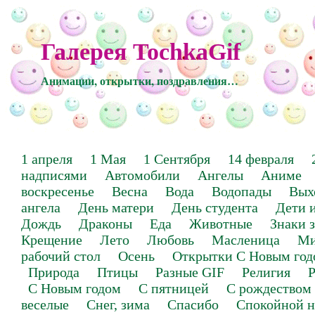
Галерея TochkaGif
Анимации, открытки, поздравления…
1 апреля
1 Мая
1 Сентября
14 февраля
надписями
Автомобили
Ангелы
Аниме
воскресенье
Весна
Вода
Водопады
Вых
ангела
День матери
День студента
Дети 
Дождь
Драконы
Еда
Животные
Знаки 
Крещение
Лето
Любовь
Масленица
Ми
рабочий стол
Осень
Открытки С Новым год
Природа
Птицы
Разные GIF
Религия
Р
С Новым годом
С пятницей
С рождеством
веселые
Снег, зима
Спасибо
Спокойной н