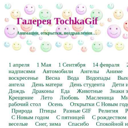
Галерея TochkaGif
Анимации, открытки, поздравления…
1 апреля
1 Мая
1 Сентября
14 февраля
надписями
Автомобили
Ангелы
Аниме
воскресенье
Весна
Вода
Водопады
Вых
ангела
День матери
День студента
Дети 
Дождь
Драконы
Еда
Животные
Знаки 
Крещение
Лето
Любовь
Масленица
Ми
рабочий стол
Осень
Открытки С Новым год
Природа
Птицы
Разные GIF
Религия
Р
С Новым годом
С пятницей
С рождеством
веселые
Снег, зима
Спасибо
Спокойной н